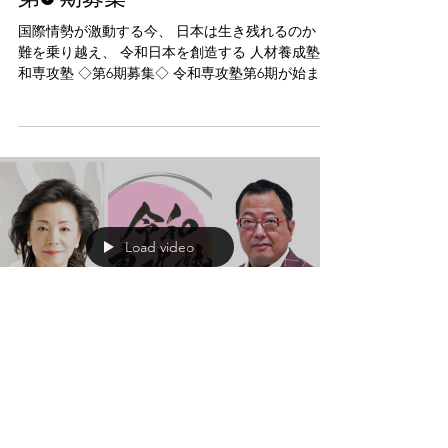
国際情勢が激動する今、 日本は生き残れるのか 国
難を乗り越え、 令和日本を創造する 人材養成塾 令
和専攻塾 ◇第6期募集◇ 令和専攻塾第6期が始まり
ました！オンラインで参加可能です。 政治、経
済、教育、歴史認識など日本が直面する課題解決
に貢献できる人材を育成することを目的とした
「人材養成塾」（1年コース）です。 詳細とお申込
みは下記リンクから
https://moralogy.hp.peraichi.com/reiwa_senkojuku
/
Load video
2021年7月1日
【令和専攻塾】 櫻井よしこ塾