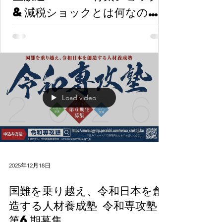
&減税ショックとは何なの
か？本当なのか？減税と給付金
の違いは？』ゲスト：情報戦略
アナリスト 山岡鉄秀氏
Load video
2025年12月18日
国難を乗り越え、令和日本を創
造する人材養成塾 令和専攻塾
第6期募集