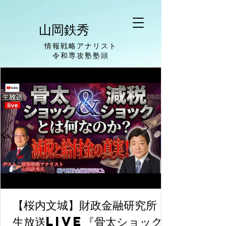
山岡鉄秀
情報戦略アナリスト
​令和専攻塾塾頭
【桜内文城】財政金融研究所
生放送LIVE『骨太ショック