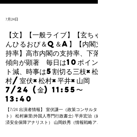
7月24日
【文】【一般ライブ】【玄ちゃ
んひるおび＆Q＆A】【内閣支
持率】高市内閣の支持率、下落
傾向が顕著 毎日は10ポイン
ト減、時事は5割切る三枝×松
村/室伏×松村×平井×山岡
7/24 (金) 11:55〜
13:40
【7/24 出演者情報】 室伏謙一（政策コンサルタン