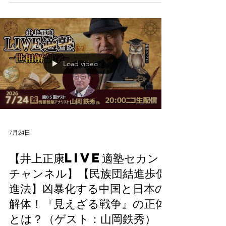
ト） 松村麻里(外国人専門行政書士) 平井宏治（経
済安全保障アナリスト） 山岡鉄秀（情報戦略アナ
リスト・令和専攻塾塾頭）
Load video
7月24日
【井上正康LIVE適塾セカンド
チャンネル】【民族団結進歩促