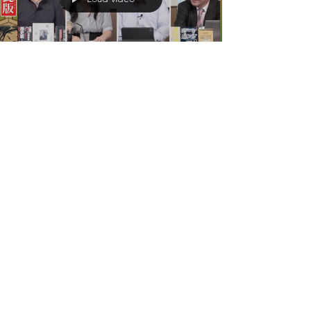
Load video
7月22日
【文】【文化人デジタル瓦版】
「トランプ世紀の爆弾発言」が
与える世界への衝撃とは？中露
が我が国EEZで実弾訓練…そ
んな中で中道・小川代表は国会
で「コント」。山岡×三枝×矢
野×蓮 7/22水16:58～