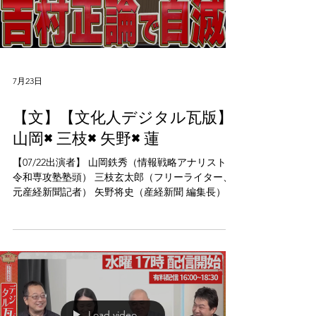
Load video
7月23日
【文】【文化人デジタル瓦版】
山岡×三枝×矢野×蓮
【07/22出演者】 山岡鉄秀（情報戦略アナリスト・
令和専攻塾塾頭） 三枝玄太郎（フリーライター、
元産経新聞記者） 矢野将史（産経新聞 編集長） 蓮
徳花（源氏物語俱楽部 副代表）