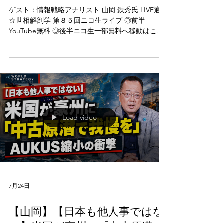
進法】凶暴化する中国と日本の
解体！『見えざる戦争』の正体
とは？（ゲスト：山岡鉄秀）
ゲスト：情報戦略アナリスト 山岡 鉄秀氏 LIVE適塾
☆世相解剖学 第８５回ニコ生ライブ ◎前半
YouTube無料 ◎後半ニコ生一部無料へ移動はこち
ら（事前にタイムシフト予約が必要）
▶https://live.nicovideo.jp/watch/lv350928142
Load video