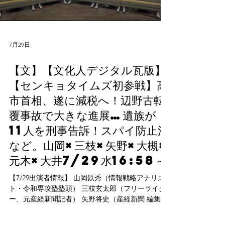
7月29日
【文】【文化人デジタル瓦版】
【センキョタイムズ初参戦】高
市首相、遂に減税へ！辺野古転
覆事故で大きな進展…遺族が
11人を刑事告訴！スパイ防止法
など。山岡×三枝×矢野×大槻×
元木×大井7/29水16:58～
【7/29出演者情報】 山岡鉄秀（情報戦略アナリス
ト・令和専攻塾塾頭） 三枝玄太郎（フリーライタ
ー、元産経新聞記者） 矢野将史（産経新聞 編集