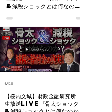
&減税ショックとは何なの
か？本当なのか？減税と給付金
の違いは？』ゲスト：情報戦略
アナリスト 山岡鉄秀氏
Load video
8月2日
【桜内文城】財政金融研究所
生放送LIVE『骨太ショック
&減税ショックとは何なのか？