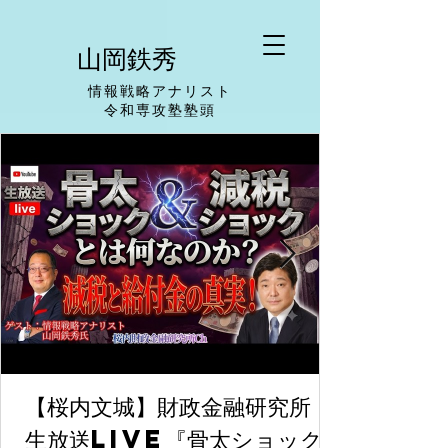
山岡鉄秀
情報戦略アナリスト
​令和専攻塾塾頭
【桜内文城】財政金融研究所
生放送LIVE『骨太ショック