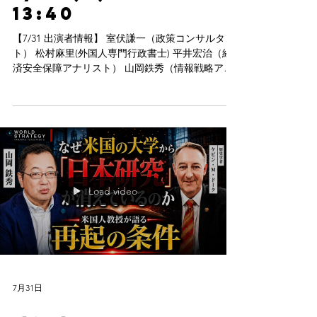
7/31 (金) 11:55〜
13:40
【7/31 出演者情報】 室伏謙一（政策コンサルタン
ト） 松村麻里(外国人専門行政書士) 平井宏治（経
済安全保障アナリスト） 山岡鉄秀（情報戦略アナ
リスト・令和専攻塾塾頭）
Load video
7月31日