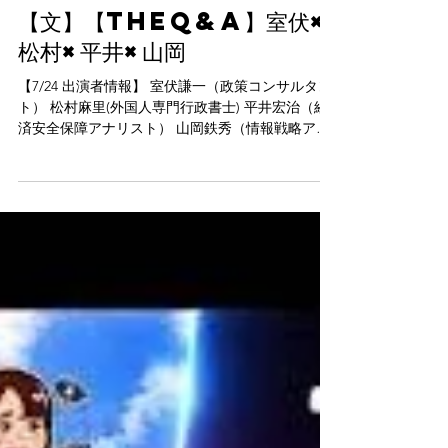
7月25日
【文】【TheQ&A】室伏×
松村×平井×山岡
【7/24 出演者情報】 室伏謙一（政策コンサルタン
ト） 松村麻里(外国人専門行政書士) 平井宏治（経
済安全保障アナリスト） 山岡鉄秀（情報戦略アナ
リスト・令和専攻塾塾頭）