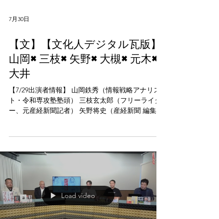
7月30日
【文】【文化人デジタル瓦版】
山岡×三枝×矢野×大槻×元木×
大井
【7/29出演者情報】 山岡鉄秀（情報戦略アナリス
ト・令和専攻塾塾頭） 三枝玄太郎（フリーライタ
ー、元産経新聞記者） 矢野将史（産経新聞 編集
長） 大槻ゆき（美容皮膚科医） 元木哲三（センキ
ョタイムズWEB編集長） 大井忠賢（選挙テックラ
ボ代表取締役）
Load video