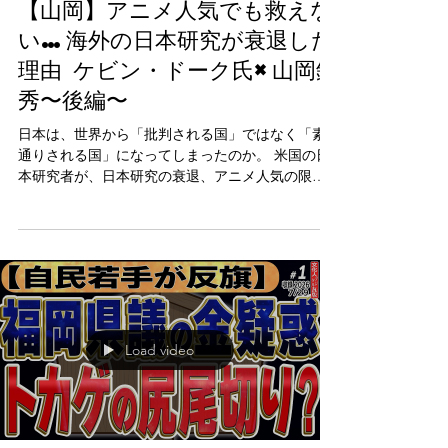
【山岡】アニメ人気でも救えな
い…海外の日本研究が衰退した
理由 ケビン・ドーク氏×山岡鉄
秀〜後編〜
日本は、世界から「批判される国」ではなく「素
通りされる国」になってしまったのか。 米国の日
本研究者が、日本研究の衰退、アニメ人気の限
界、日米関係、そして日本再起の可能性を語りま
す。
Load video