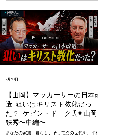
長） 大槻ゆき（美容皮膚科医） 元木哲三（センキ
ョタイムズWEB編集長） 大井忠賢（選挙テックラ
ボ代表取締役）
Load video
7月28日
【山岡】マッカーサーの日本改
造 狙いはキリスト教化だっ
た？ ケビン・ドーク氏×山岡
鉄秀〜中編〜