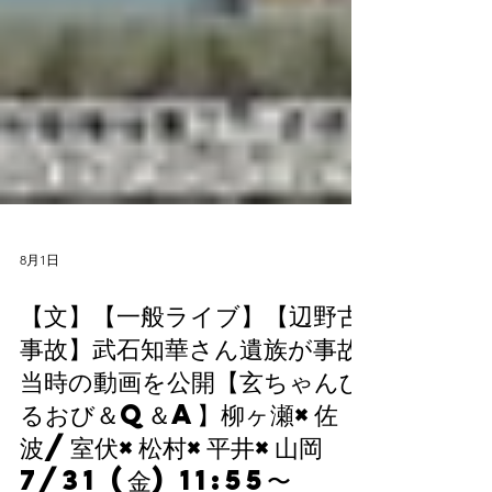
8月1日
【文】【一般ライブ】【辺野古
事故】武石知華さん遺族が事故
当時の動画を公開【玄ちゃんひ
るおび＆Q＆A】柳ヶ瀬×佐
波/室伏×松村×平井×山岡