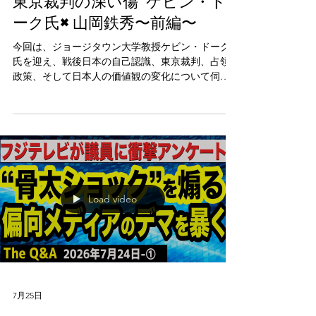
を奪われたのか？米教授が語る
東京裁判の深い傷 ケビン・ド
ーク氏×山岡鉄秀〜前編〜
今回は、ジョージタウン大学教授ケビン・ドーク
氏を迎え、戦後日本の自己認識、東京裁判、占領
政策、そして日本人の価値観の変化について伺い
ます。 明治維新と敗戦・東京裁判は、日本社会に
どのような衝撃を与えたのか。 日本人は戦後、本
当に「別の国民」になったのか。 そして、東京裁
判は日本人の法の支配への感覚に何を残したの
か。 アメリカから長年日本を見つめてきたドーク
氏が、戦後日本の深層を語ります。
Load video