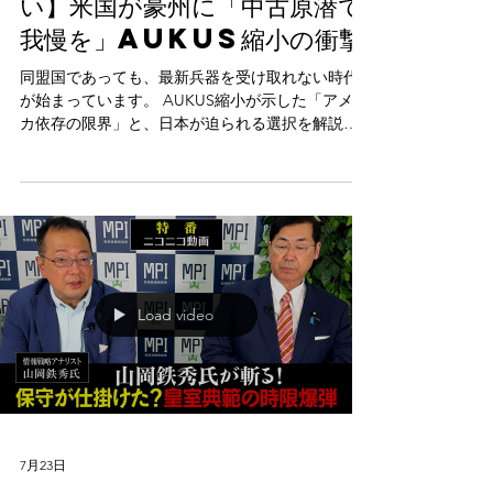
7月24日
【山岡】【日本も他人事ではな
い】米国が豪州に「中古原潜で
我慢を」AUKUS縮小の衝撃
同盟国であっても、最新兵器を受け取れない時代
が始まっています。 AUKUS縮小が示した「アメリ
カ依存の限界」と、日本が迫られる選択を解説し
ます。
Load video