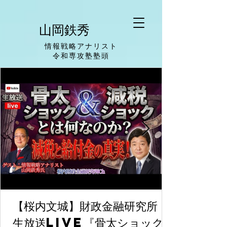
山岡鉄秀
情報戦略アナリスト
​令和専攻塾塾頭
【桜内文城】財政金融研究所
生放送LIVE『骨太ショック