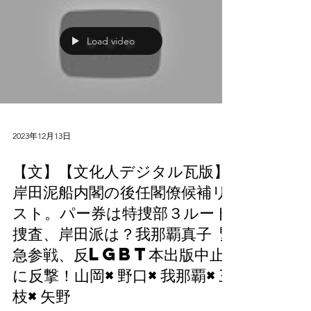
Load video
2023年12月13日
【文】【文化人デジタル瓦版】
岸田泥船内閣の後任閣僚候補リ
スト。パー券は特捜部３ルート
捜査、岸田派は？我那覇真子 緊
急参戦、反LGBT本出版中止
に反撃！山岡×野口×我那覇×三
枝×矢野