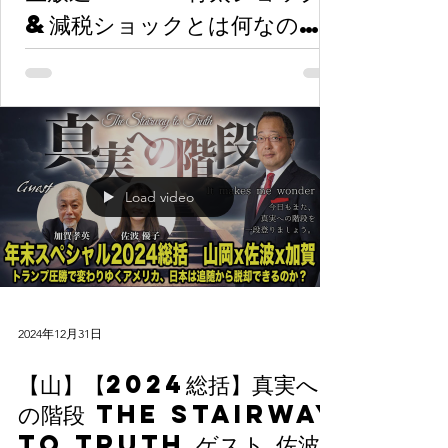
&減税ショックとは何なの
か？本当なのか？減税と給付金
の違いは？』ゲスト：情報戦略
アナリスト 山岡鉄秀氏
Load video
2024年12月31日
【山】【2024総括】真実へ
の階段 The Stairway
to Truth ゲスト 佐波