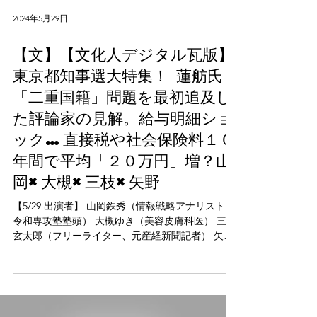
2024年5月29日
【文】【文化人デジタル瓦版】
東京都知事選大特集！ 蓮舫氏
「二重国籍」問題を最初追及し
た評論家の見解。給与明細ショ
ック…直接税や社会保険料１０
年間で平均「２０万円」増？山
岡×大槻×三枝×矢野
【5/29 出演者】 山岡鉄秀（情報戦略アナリスト・
令和専攻塾塾頭） 大槻ゆき（美容皮膚科医） 三枝
玄太郎（フリーライター、元産経新聞記者） 矢野
将史（夕刊フジ編集長）