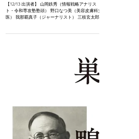
【12/13 出演者】 山岡鉄秀（情報戦略アナリス
ト・令和専攻塾塾頭） 野口なつ美（美容皮膚科女
医） 我那覇真子（ジャーナリスト） 三枝玄太郎
（フリーライター、元産経新聞記者） 矢野将史
（夕刊フジ編集長）