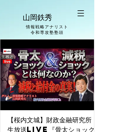
山岡鉄秀
情報戦略アナリスト
​令和専攻塾塾頭
【桜内文城】財政金融研究所
生放送LIVE『骨太ショック