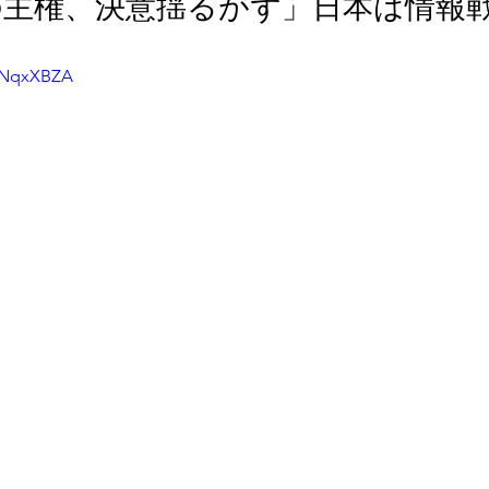
の主権、決意揺るがず」日本は情報
cBNqxXBZA