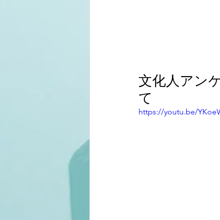
文化人アン
て
https://youtu.be/YKoe