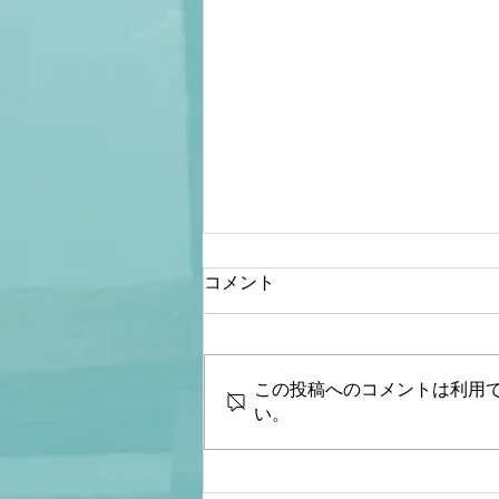
コメント
この投稿へのコメントは利用
い。
【桜内文城】財政金融研究
所 生放送LIVE『骨太シ