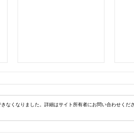
できなくなりました。詳細はサイト所有者にお問い合わせくだ
【文】【一般ライブ】【辺野
【山
古事故】武石知華さん遺族が
ない