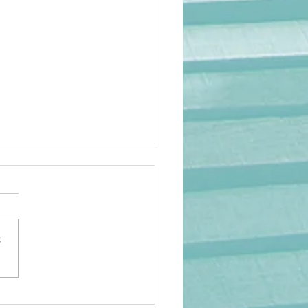
さ
岡】アニメ人気でも救え
…海外の日本研究が衰退