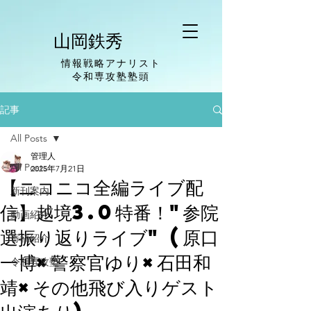
山岡鉄秀
情報戦略アナリスト
​令和専攻塾塾頭
記事
All Posts
管理人
All Posts
2025年7月21日
【ニコニコ全編ライブ配
新刊案内
信】越境3.0特番！"参院
動画紹介
選振り返りライブ" (原口
寄稿紹介
一博×警察官ゆり×石田和
令和専攻塾
靖×その他飛び入りゲスト