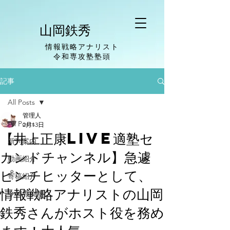
山岡鉄秀
情報戦略アナリスト
​令和専攻塾塾頭
記事
All Posts
管理人
All Posts
2月13日
【井上正康LIVE適塾セ
新刊案内
カンドチャンネル】急遽
動画紹介
ピンチヒッターとして、
寄稿紹介
情報戦略アナリストの山岡
令和専攻塾
鉄秀さんがホスト役を務め