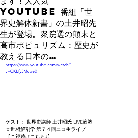
ます！大人気
YouTube 番組「世
界史解体新書」の土井昭先
生が登場。衆院選の顛末と
高市ポピュリズム：歴史が
教える日本の…
https://www.youtube.com/watch?
v=CKLfy3Mupe0
ゲスト： 世界史講師 土井昭氏 LIVE適塾
☆世相解剖学 第７４回ニコ生ライブ
【ご視聴はこちら↓】