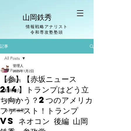
山岡鉄秀
情報戦略アナリスト
​令和専攻塾塾頭
記事
All Posts
管理人
All Posts
2025年1月2日
【参】【赤坂ニュース
新刊案内
214】トランプはどう立
動画紹介
ち向かう？2つのアメリカ
寄稿紹介
ファースト！トランプ
令和専攻塾
VS ネオコン 後編 山岡