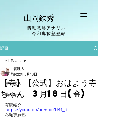
山岡鉄秀
情報戦略アナリスト
​令和専攻塾塾頭
記事
All Posts
管理人
All Posts
2022年3月18日
【寺】【公式】おはよう寺
新刊案内
ちゃん 3月18日(金)
動画紹介
寄稿紹介
https://youtu.be/odmuqZD44_8
令和専攻塾