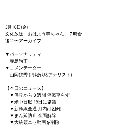
3月18日(金)
文化放送「おはよう寺ちゃん」７時台
後半〜アーカイブ
▼パーソナリティ
　寺島尚正
▼コメンテーター
　山岡鉄秀 (情報戦略アナリスト)
【本日のニュース】
　▼侵攻から３週間 停戦至らず
　▼米中首脳 18日に協議
　▼新幹線全通 月内は困難
　▼まん延防止 全面解除
　▼大統領ニセ動画を削除