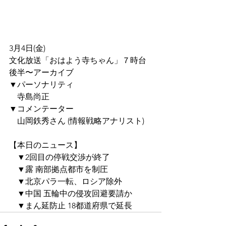
3月4日(金)
文化放送「おはよう寺ちゃん」７時台
後半〜アーカイブ
▼パーソナリティ
　寺島尚正
▼コメンテーター
　山岡鉄秀さん (情報戦略アナリスト)
【本日のニュース】
　▼2回目の停戦交渉が終了
　▼露 南部拠点都市を制圧
　▼北京パラ一転、ロシア除外
　▼中国 五輪中の侵攻回避要請か
　▼まん延防止 18都道府県で延長