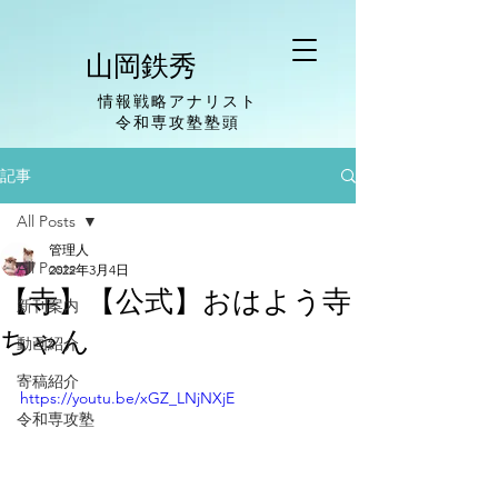
山岡鉄秀
情報戦略アナリスト
​令和専攻塾塾頭
記事
All Posts
管理人
All Posts
2022年3月4日
【寺】【公式】おはよう寺
新刊案内
ちゃん
動画紹介
寄稿紹介
https://youtu.be/xGZ_LNjNXjE
令和専攻塾