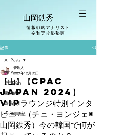
山岡鉄秀
情報戦略アナリスト
​令和専攻塾塾頭
記事
All Posts
管理人
All Posts
2024年12月30日
【山】【CPAC
新刊案内
Japan 2024】
動画紹介
VIPラウンジ特別インタ
寄稿紹介
ビュー（チェ・ヨンジェ×
令和専攻塾
山岡鉄秀）今の韓国で何が