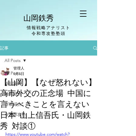
山岡鉄秀
情報戦略アナリスト
​令和専攻塾塾頭
記事
All Posts
管理人
All Posts
5月5日
【山岡】【なぜ怒れない】
新刊案内
高市外交の正念場 中国に
動画紹介
言うべきことを言えない
寄稿紹介
日本 山上信吾氏・山岡鉄
令和専攻塾
秀 対談①
https://www.youtube.com/watch?