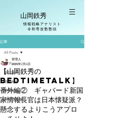
山岡鉄秀
情報戦略アナリスト
​令和専攻塾塾頭
記事
All Posts
管理人
All Posts
2025年2月6日
【山岡鉄秀の
新刊案内
BedTimeTalk】
動画紹介
番外編② ギャバード新国
寄稿紹介
家情報長官は日本懐疑派？
令和専攻塾
懸念するよりこうアプロ