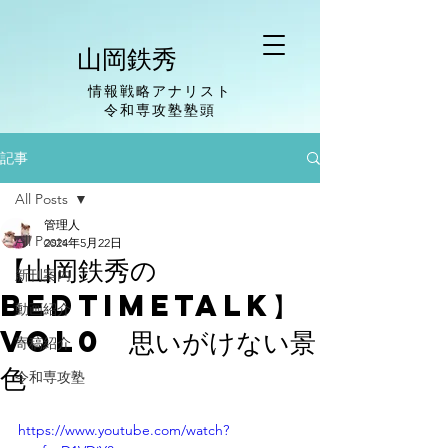
山岡鉄秀
情報戦略アナリスト
​令和専攻塾塾頭
記事
All Posts
管理人
All Posts
2024年5月22日
【山岡鉄秀の
新刊案内
BedTimeTalk】
動画紹介
vol0 思いがけない景
寄稿紹介
色
令和専攻塾
https://www.youtube.com/watch?