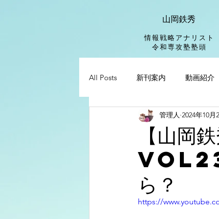
山岡鉄秀
情報戦略アナリスト
​令和専攻塾塾頭
All Posts
新刊案内
動画紹介
管理人
2024年10月
【山岡鉄
vol2
ら？
https://www.youtube.