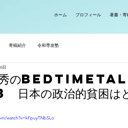
ホーム
プロフィール
著書・寄
寄稿紹介
令和専攻塾
26日
秀のBedTimeTa
3 日本の政治的貧困は
com/watch?v=kFpuyTNbSLo