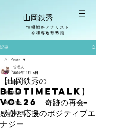
山岡鉄秀
情報戦略アナリスト
​令和専攻塾塾頭
記事
All Posts
管理人
All Posts
2024年11月16日
【山岡鉄秀の
新刊案内
BedTimeTalk】
動画紹介
vol26 奇跡の再会-
寄稿紹介
感謝と応援のポジティブエ
令和専攻塾
ナジー