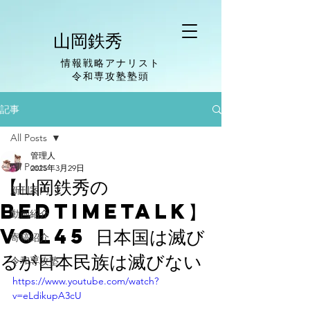
山岡鉄秀
情報戦略アナリスト
​令和専攻塾塾頭
記事
All Posts
管理人
All Posts
2025年3月29日
【山岡鉄秀の
新刊案内
BedTimeTalk】
動画紹介
vol45 日本国は滅び
寄稿紹介
るが日本民族は滅びない
令和専攻塾
https://www.youtube.com/watch?
v=eLdikupA3cU