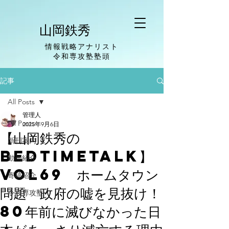
山岡鉄秀
情報戦略アナリスト
​令和専攻塾塾頭
記事
All Posts
管理人
All Posts
2025年9月6日
【山岡鉄秀の
新刊案内
BedTimeTalk】
動画紹介
vol69 ホームタウン
寄稿紹介
問題 政府の嘘を見抜け！
令和専攻塾
80年前に滅びなかった日