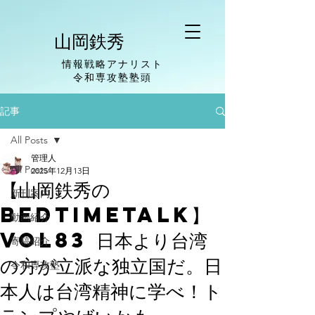
山岡鉄秀
情報戦略アナリスト
​令和専攻塾塾頭
記事
All Posts
管理人
All Posts
2025年12月13日
【山岡鉄秀の
新刊案内
BedTimeTalk】
動画紹介
vol83 日本より台湾
寄稿紹介
の方が立派な独立国だ。日
令和専攻塾
本人は台湾精神に学べ！ト