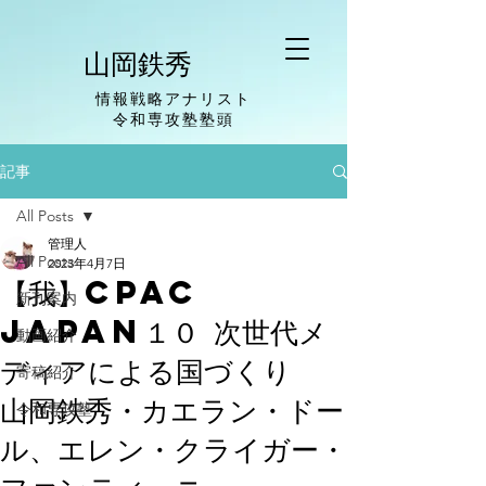
山岡鉄秀
情報戦略アナリスト
​令和専攻塾塾頭
記事
All Posts
管理人
All Posts
2023年4月7日
【我】CPAC
新刊案内
JAPAN１０ 次世代メ
動画紹介
ディアによる国づくり
寄稿紹介
山岡鉄秀・カエラン・ドー
令和専攻塾
ル、エレン・クライガー・