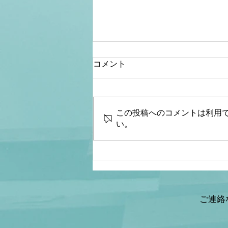
コメント
この投稿へのコメントは利用
い。
【桜内文城】財政金融研究
所 生放送LIVE『骨太シ
ョック&減税ショックとは何
なのか？本当なのか？減税と
給付金の違いは？』ゲスト：
ご連絡
情報戦略アナリスト 山岡鉄
秀氏