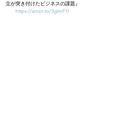
立が突き付けたビジネスの課題』
https://amzn.to/3gImF1I
すべて表示
最新記事