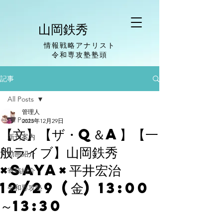
山岡鉄秀
情報戦略アナリスト
​令和専攻塾塾頭
記事
All Posts
管理人
All Posts
2023年12月29日
【文】【ザ・Q＆A】【一
新刊案内
般ライブ】山岡鉄秀
動画紹介
×saya×平井宏治
寄稿紹介
12/29 (金) 13:00
令和専攻塾
～13:30