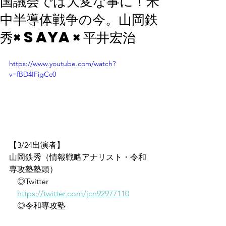
国議会では大変な事に！米
中半導体戦争の今。山岡鉄
秀×SAYA×平井宏治
https://www.youtube.com/watch?
v=fBD4IFigCc0
【3/24出演者】
山岡鉄秀（情報戦略アナリスト・令和
専攻塾塾頭）
　◎Twitter
https://twitter.com/jcn92977110
　◎令和専攻塾