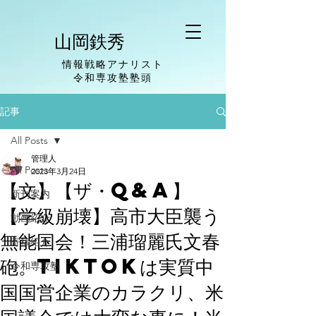
山岡鉄秀
情報戦略アナリスト
​令和専攻塾塾頭
記事
All Posts
管理人
All Posts
2023年3月24日
【文】【ザ・Q&A】
新刊案内
【学級崩壊】高市大臣襲う
動画紹介
無能国会！三浦瑠麗氏文春
寄稿紹介
砲。TikTokは実質中
令和専攻塾
国国営企業のカラクリ、米