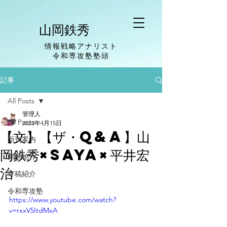
山岡鉄秀
情報戦略アナリスト
​令和専攻塾塾頭
記事
All Posts
管理人
All Posts
2023年4月15日
【文】【ザ・Q&A】山
新刊案内
岡鉄秀×saya×平井宏
動画紹介
治
寄稿紹介
令和専攻塾
https://www.youtube.com/watch?
v=rxxV5ItdMxA