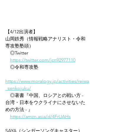
【4/12出演者】
山岡鉄秀（情報戦略アナリスト・令和
専攻塾塾頭）
　◎Twitter
https://twitter.com/jcn92977110
　◎令和専攻塾
https://www.moralogy.jp/activities/reiwa
_senkojuku/
　◎著書『中国、ロシアとの戦い方 - 
台湾・日本をウクライナにさせないた
めの方法 - 』
https://amzn.asia/d/4FrUAHs
SAYA（シンガーソングキャスター）