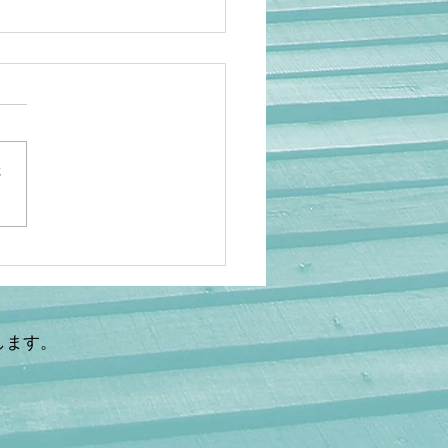
さ
岡】アニメ人気でも救え
…海外の日本研究が衰退
理由 ケビン・ドーク氏×
鉄秀〜後編〜
します。