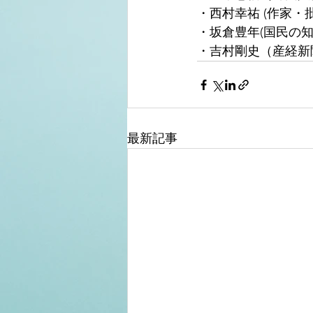
・西村幸祐 (作家・
・坂倉豊年(国民の
・吉村剛史（産経新
最新記事