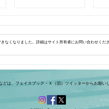
できなくなりました。詳細はサイト所有者にお問い合わせくだ
【文】【一般ライブ】【辺野
【山
古事故】武石知華さん遺族が
ない
事故当時の動画を公開【玄ち
した
ゃんひるおび＆Q＆A】柳ヶ
山岡
瀬×佐波/室伏×松村×平井
などは、フェイスブック・Ｘ（旧）ツイッターからお願い
×山岡 7/31 (金)
11:55〜13:40