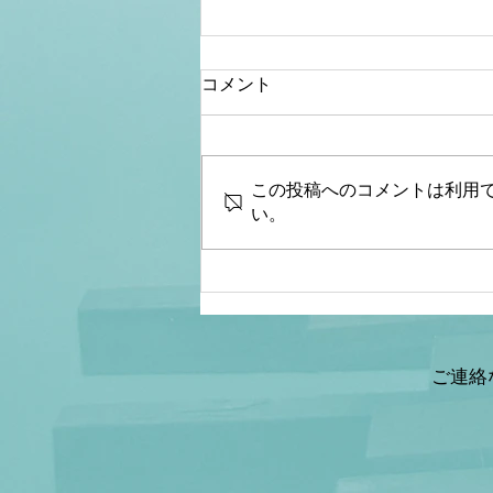
コメント
この投稿へのコメントは利用
い。
【桜内文城】財政金融研究
所 生放送LIVE『骨太シ
ョック&減税ショックとは何
なのか？本当なのか？減税と
給付金の違いは？』ゲスト：
ご連絡
情報戦略アナリスト 山岡鉄
秀氏