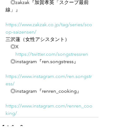
　◎zakzak『加賀孝英「スクープ最前
線」』
https://www.zakzak.co.jp/tag/series/sco
op-saizensen/
三沢蓮（女性アシスタント）
　◎X
https://twitter.com/songstressren
　◎instagram『ren.songstress』
https://www.instagram.com/ren.songstr
ess/
　◎instagram『renren_cooking』
https://www.instagram.com/renren_coo
king/