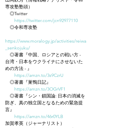
専攻塾塾頭）
　◎Twitter
https://twitter.com/jcn92977110
　◎令和専攻塾
https://www.moralogy.jp/activities/reiwa
_senkojuku/
　◎著書『中国、ロシアとの戦い方 - 
台湾・日本をウクライナにさせないた
めの方法 - 』
https://amzn.to/3s9CzrU
　◎著書『巣鴨日記』
https://amzn.to/3OGrVF1
　◎著書『シン・鎖国論: 日本の消滅を
防ぎ、真の独立国となるための緊急提
言』
https://amzn.to/46r0YLB
加賀孝英（ジャーナリスト）