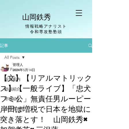
山岡鉄秀
情報戦略アナリスト
​令和専攻塾塾頭
記事
All Posts
管理人
All Posts
2024年5月14日
【文】【リアルマトリック
新刊案内
ス】【一般ライブ】「忠犬
動画紹介
フミ公」無責任男ルーピー
寄稿紹介
岸田は増税で日本を地獄に
令和専攻塾
突き落とす！ 山岡鉄秀×