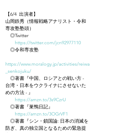
【6/4  出演者】
山岡鉄秀（情報戦略アナリスト・令和
専攻塾塾頭）
　◎Twitter
https://twitter.com/jcn92977110
　◎令和専攻塾
https://www.moralogy.jp/activities/reiwa
_senkojuku/
　◎著書『中国、ロシアとの戦い方 - 
台湾・日本をウクライナにさせないた
めの方法 - 』
https://amzn.to/3s9CzrU
　◎著書『巣鴨日記』
https://amzn.to/3OGrVF1
　◎著書『シン・鎖国論: 日本の消滅を
防ぎ、真の独立国となるための緊急提