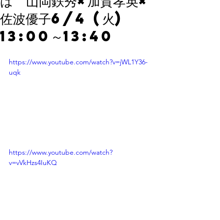
は 山岡鉄秀×加賀孝英×
佐波優子6/4 (火)
13:00～13:40
https://www.youtube.com/watch?v=jWL1Y36-
uqk
https://www.youtube.com/watch?
v=vVkHzs4IuKQ