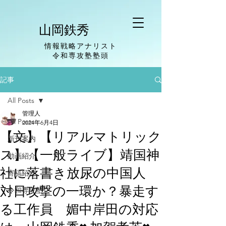
山岡鉄秀
情報戦略アナリスト
​令和専攻塾塾頭
記事
All Posts
管理人
All Posts
2024年6月4日
【文】【リアルマトリック
新刊案内
ス】【一般ライブ】靖国神
動画紹介
社に落書き放尿の中国人
寄稿紹介
対日攻撃の一環か？暴走す
令和専攻塾
る工作員 媚中岸田の対応