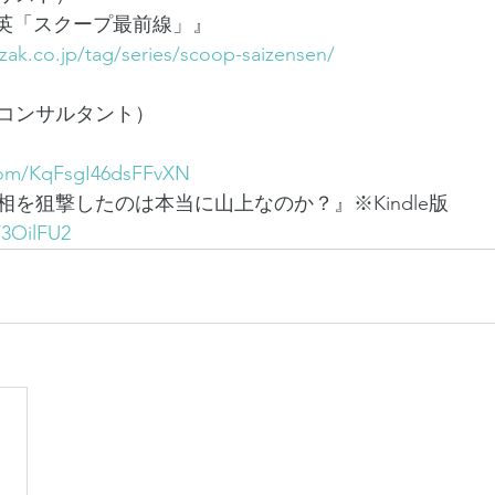
賀孝英「スクープ最前線」』
zak.co.jp/tag/series/scoop-saizensen/
コンサルタント）
.com/KqFsgI46dsFFvXN
を狙撃したのは本当に山上なのか？』※Kindle版
/3OilFU2