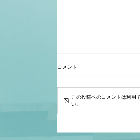
コメント
この投稿へのコメントは利用
い。
【文】【リアルマトリック
ス】▼やっぱりか…女性風呂
に「心が女」の男が侵入…▼
中国で新たな流行病？▼やめ