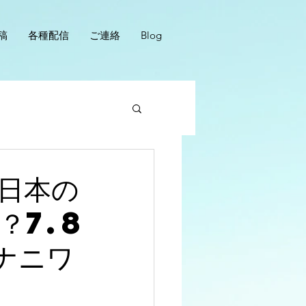
稿
各種配信
ご連絡
Blog
日本の
？7.8
ナニワ