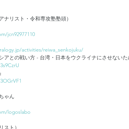
アナリスト・令和専攻塾塾頭）
com/jcn92977110
alogy.jp/activities/reiwa_senkojuku/
アとの戦い方 - 台湾・日本をウクライナにさせないため
/3s9CzrU
』
o/3OGrVF1
ちゃん
.com/logoslabo
リスト）