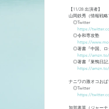
【11/28 出演者】
山岡鉄秀（情報戦略
　◎Twitter
https://twitter.
　◎令和専攻塾
https://www.mor
　◎著書『中国、ロシ
https://amzn.to
　◎著書『巣鴨日記
https://amzn.t
ナニワの激オコおば
　◎Twitter
https://twitter
加賀孝英（ジャーナ