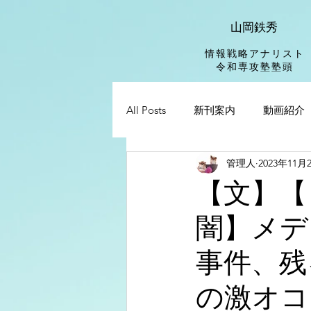
山岡鉄秀
情報戦略アナリスト
​令和専攻塾塾頭
All Posts
新刊案内
動画紹介
管理人
2023年11月
【文】【
闇】メデ
事件、残
の激オコ