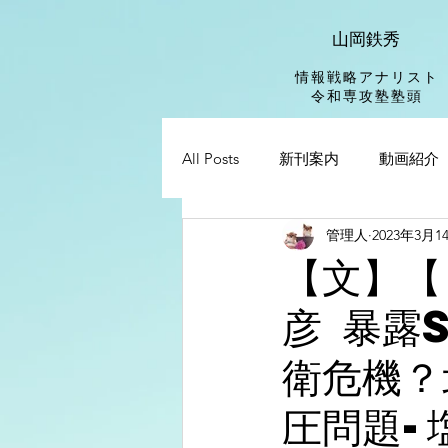
山岡鉄秀
情報戦略アナリスト
​令和専攻塾塾頭
All Posts
新刊案内
動画紹介
管理人
2023年3月1
【文】【
彦 暴露
衛危機？
圧問題-