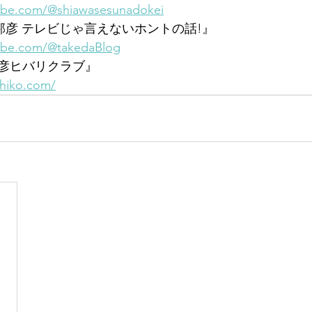
ube.com/@shiawasesunadokei
武田邦彦 テレビじゃ言えないホントの話!』
ube.com/@takedaBlog
彦ヒバリクラブ』
ihiko.com/