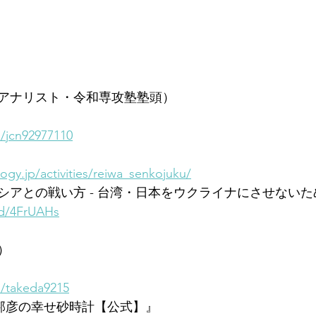
アナリスト・令和専攻塾塾頭）
m/jcn92977110
gy.jp/activities/reiwa_senkojuku/
アとの戦い方 - 台湾・日本をウクライナにさせないため
/d/4FrUAHs
）
m/takeda9215
武田邦彦の幸せ砂時計【公式】』