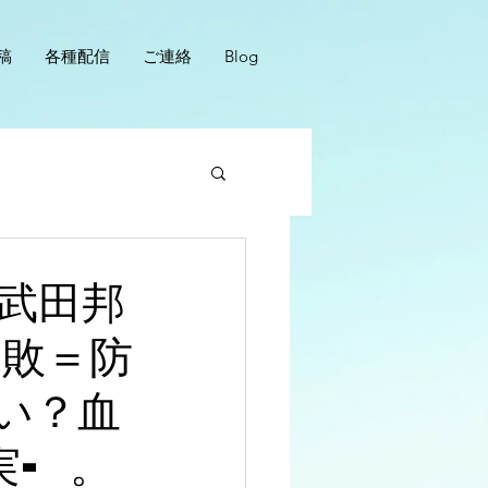
稿
各種配信
ご連絡
Blog
武田邦
失敗＝防
い？血
- 。