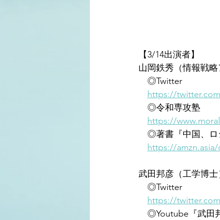
【3/14出演者】
山岡鉄秀（情報戦略
　◎Twitter
https://twitter.co
　◎令和専攻塾
https://www.moralo
　◎著書『中国、ロシ
https://amzn.asia
武田邦彦（工学博士
　◎Twitter
https://twitter.co
　◎Youtube『