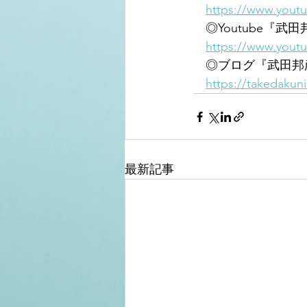
https://www.yout
　◎Youtube『
https://www.yout
　◎ブログ『武田邦
https://takedakun
最新記事