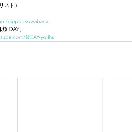
リスト）
.com/nipponkowabana
妹燦 DAY』
utube.com/@DAY-yo3hs