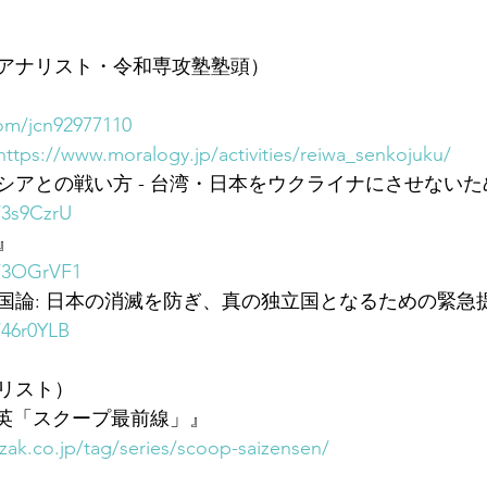
アナリスト・令和専攻塾塾頭）
com/jcn92977110
https://www.moralogy.jp/activities/reiwa_senkojuku/
アとの戦い方 - 台湾・日本をウクライナにさせないため
/3s9CzrU
』
o/3OGrVF1
国論: 日本の消滅を防ぎ、真の独立国となるための緊急
/46r0YLB
リスト）
賀孝英「スクープ最前線」』
zak.co.jp/tag/series/scoop-saizensen/