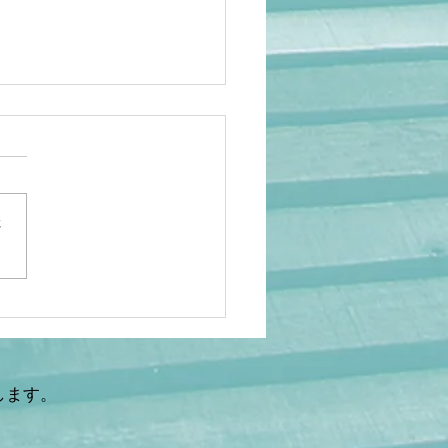
さ
岡】アニメ人気でも救え
…海外の日本研究が衰退
理由 ケビン・ドーク氏×
鉄秀〜後編〜
します。