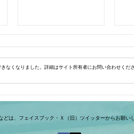
できなくなりました。詳細はサイト所有者にお問い合わせくだ
【文】【一般ライブ】【辺野
【山
古事故】武石知華さん遺族が
ない
事故当時の動画を公開【玄ち
した
ゃんひるおび＆Q＆A】柳ヶ
山岡
瀬×佐波/室伏×松村×平井
などは、フェイスブック・Ｘ（旧）ツイッターからお願い
×山岡 7/31 (金)
11:55〜13:40