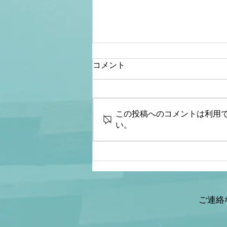
コメント
この投稿へのコメントは利用
い。
【桜内文城】財政金融研究
所 生放送LIVE『骨太シ
ョック&減税ショックとは何
なのか？本当なのか？減税と
給付金の違いは？』ゲスト：
ご連絡
情報戦略アナリスト 山岡鉄
秀氏