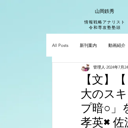
山岡鉄秀
情報戦略アナリスト
​令和専攻塾塾頭
All Posts
新刊案内
動画紹介
管理人
2024年7月2
【文】【
大のスキ
プ暗○」
孝英×佐