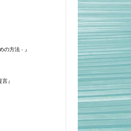
の方法 - 』
提言』