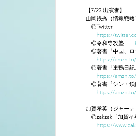
【7/23 出演者】
山岡鉄秀（情報戦略
　◎Twitter
https://twitter.
　◎令和専攻塾　　
　◎著書『中国、ロシ
https://amzn.to
　◎著書『巣鴨日記
https://amzn.t
　◎著書『シン・鎖
https://amzn.to
加賀孝英（ジャーナ
　◎zakzak『加
https://www.zak