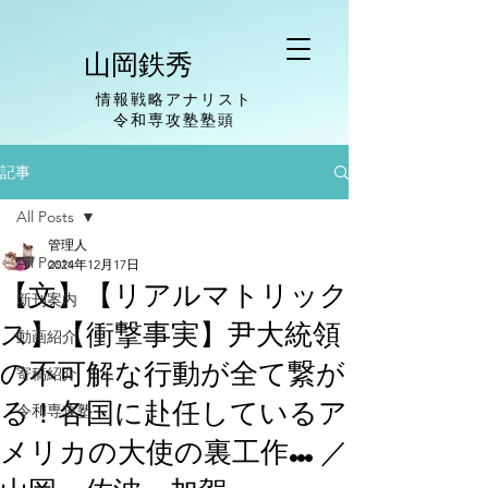
山岡鉄秀
情報戦略アナリスト
​令和専攻塾塾頭
記事
All Posts
管理人
All Posts
2024年12月17日
【文】【リアルマトリック
新刊案内
ス】【衝撃事実】尹大統領
動画紹介
の不可解な行動が全て繋が
寄稿紹介
る！各国に赴任しているア
令和専攻塾
メリカの大使の裏工作…／