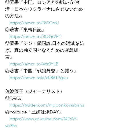
◎著書『中国、ロシアとの戦い方-台
湾・日本をウクライナにさせないため
の方法-』
https://amzn.to/3s9CzrU
◎著書『巣鴨日記』
https://amzn.to/3OGrVF1
◎著書『シン・鎖国論:日本の消滅を防
ぎ、真の独立国となるための緊急提
言』
https://amzn.to/46r0YLB
◎著書『中国「戦狼外交」と闘う』
https://amzn.asia/d/86T9guu
佐波優子（ジャーナリスト）
◎Twitter
https://twitter.com/nipponkowabana
◎Youtube『三姉妹燦DAY』
https://www.youtube.com/@DAY-
yo3hs