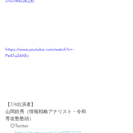
v=Iv79Ncv4Q30
https://www.youtube.com/watch?v=-
Pe47u2dAEc
【7/4出演者】
山岡鉄秀（情報戦略アナリスト・令和
専攻塾塾頭）
　◎Twitter
https://twitter.com/jcn92977110