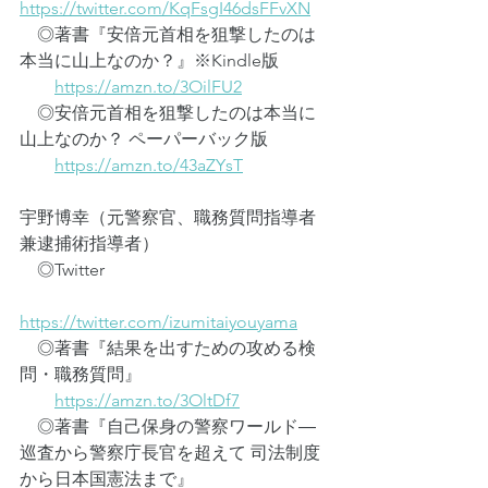
https://twitter.com/KqFsgI46dsFFvXN
　◎著書『安倍元首相を狙撃したのは
本当に山上なのか？』※Kindle版
https://amzn.to/3OilFU2
　◎安倍元首相を狙撃したのは本当に
山上なのか？ ペーパーバック版
https://amzn.to/43aZYsT
宇野博幸（元警察官、職務質問指導者
兼逮捕術指導者）
　◎Twitter
https://twitter.com/izumitaiyouyama
　◎著書『結果を出すための攻める検
問・職務質問』
https://amzn.to/3OltDf7
　◎著書『自己保身の警察ワールド―
巡査から警察庁長官を超えて 司法制度
から日本国憲法まで』