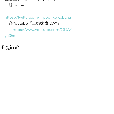
　◎Twitter
https://twitter.com/nipponkowabana
　◎Youtube『三姉妹燦 DAY』
https://www.youtube.com/@DAY-
yo3hs
すべて表示
最新記事