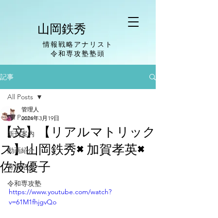
山岡鉄秀
情報戦略アナリスト
​令和専攻塾塾頭
記事
All Posts
管理人
All Posts
2024年3月19日
【文】【リアルマトリック
新刊案内
ス】山岡鉄秀×加賀孝英×
動画紹介
佐波優子
寄稿紹介
令和専攻塾
https://www.youtube.com/watch?
v=61M1fhjgvQo