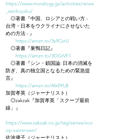
https://www.moralogy.jp/activities/reiwa
_senkojuku/
　◎著書『中国、ロシアとの戦い方 - 
台湾・日本をウクライナにさせないた
めの方法 - 』
https://amzn.to/3s9CzrU
　◎著書『巣鴨日記』
https://amzn.to/3OGrVF1
　◎著書『シン・鎖国論: 日本の消滅を
防ぎ、真の独立国となるための緊急提
言』
https://amzn.to/46r0YLB
加賀孝英（ジャーナリスト）
　◎zakzak『加賀孝英「スクープ最前
線」』
https://www.zakzak.co.jp/tag/series/sco
op-saizensen/
佐波優子（ジャーナリスト）