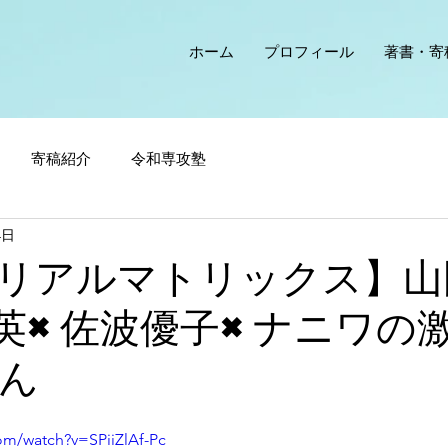
ホーム
プロフィール
著書・寄
寄稿紹介
令和専攻塾
4日
リアルマトリックス】山
英×佐波優子×ナニワの
ん
om/watch?v=SPiiZlAf-Pc