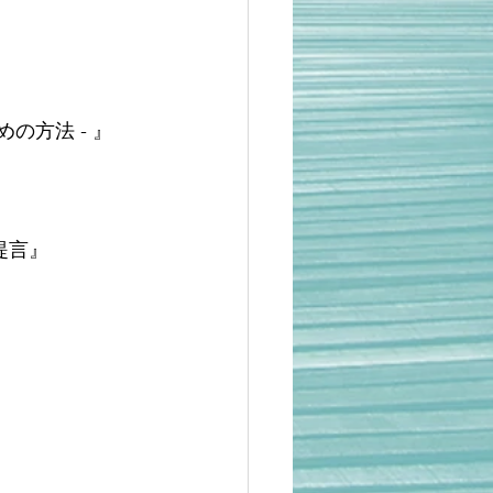
の方法 - 』
提言』