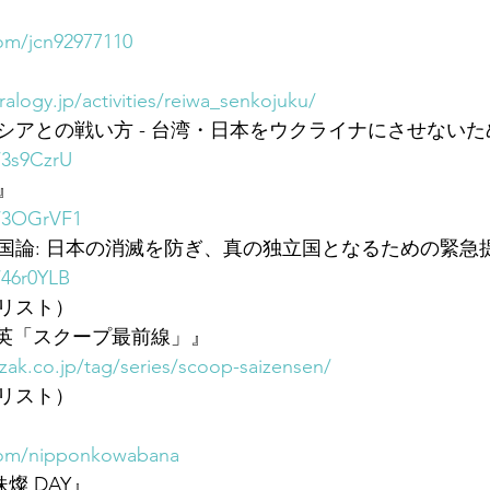
com/jcn92977110
alogy.jp/activities/reiwa_senkojuku/
アとの戦い方 - 台湾・日本をウクライナにさせないため
/3s9CzrU
』
o/3OGrVF1
国論: 日本の消滅を防ぎ、真の独立国となるための緊急
/46r0YLB
リスト）
賀孝英「スクープ最前線」』
zak.co.jp/tag/series/scoop-saizensen/
リスト）
.com/nipponkowabana
妹燦 DAY』