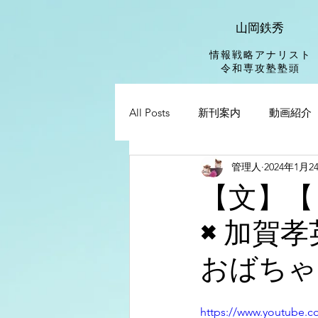
山岡鉄秀
情報戦略アナリスト
​令和専攻塾塾頭
All Posts
新刊案内
動画紹介
管理人
2024年1月2
【文】【
×加賀孝
おばちゃ
https://www.youtube.c