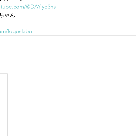
utube.com/@DAY-yo3hs
ちゃん
.com/logoslabo