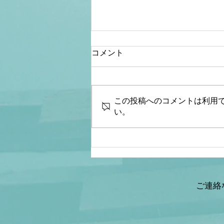
コメント
この投稿へのコメントは利用
い。
【文】【リアルマトリック
ス】山岡×加賀×佐波×瀬戸
川
ご連絡