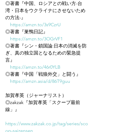
◎著書『中国、ロシアとの戦い方-台
湾・日本をウクライナにさせないため
の方法-』
https://amzn.to/3s9CzrU
◎著書『巣鴨日記』
https://amzn.to/3OGrVF1
◎著書『シン・鎖国論:日本の消滅を防
ぎ、真の独立国となるための緊急提
言』
https://amzn.to/46r0YLB
◎著書『中国「戦狼外交」と闘う』
https://amzn.asia/d/86T9guu
加賀孝英（ジャーナリスト）
◎zakzak『加賀孝英「スクープ最前
線」』
https://www.zakzak.co.jp/tag/series/sco
op-saizensen