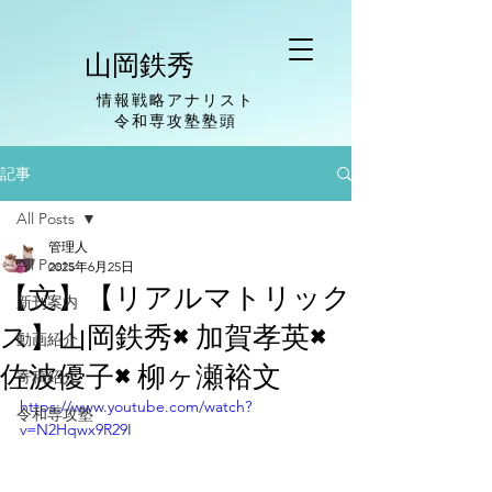
山岡鉄秀
情報戦略アナリスト
​令和専攻塾塾頭
記事
All Posts
管理人
All Posts
2025年6月25日
【文】【リアルマトリック
新刊案内
ス】山岡鉄秀×加賀孝英×
動画紹介
佐波優子×柳ヶ瀬裕文
寄稿紹介
https://www.youtube.com/watch?
令和専攻塾
v=N2Hqwx9R29I