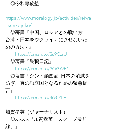
　◎令和専攻塾
https://www.moralogy.jp/activities/reiwa
_senkojuku/
　◎著書『中国、ロシアとの戦い方 - 
台湾・日本をウクライナにさせないた
めの方法 - 』
https://amzn.to/3s9CzrU
　◎著書『巣鴨日記』
https://amzn.to/3OGrVF1
　◎著書『シン・鎖国論: 日本の消滅を
防ぎ、真の独立国となるための緊急提
言』
https://amzn.to/46r0YLB
加賀孝英（ジャーナリスト）
　◎zakzak『加賀孝英「スクープ最前
線」』