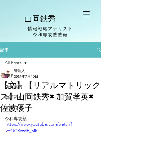
山岡鉄秀
情報戦略アナリスト
​令和専攻塾塾頭
記事
All Posts
管理人
All Posts
2024年7月10日
【文】【リアルマトリック
新刊案内
ス】山岡鉄秀×加賀孝英×
動画紹介
佐波優子
寄稿紹介
令和専攻塾
https://www.youtube.com/watch?
v=OCRczdE_nik