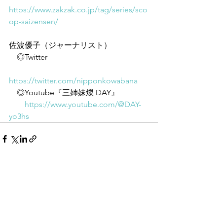
https://www.zakzak.co.jp/tag/series/sco
op-saizensen/
佐波優子（ジャーナリスト）
　◎Twitter
https://twitter.com/nipponkowabana
　◎Youtube『三姉妹燦 DAY』
https://www.youtube.com/@DAY-
yo3hs
すべて表示
最新記事