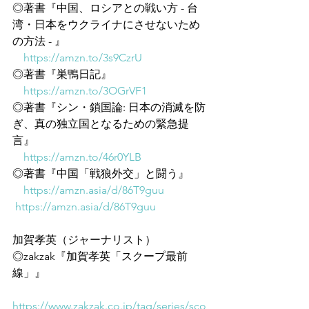
◎著書『中国、ロシアとの戦い方 - 台
湾・日本をウクライナにさせないため
の方法 - 』
https://amzn.to/3s9CzrU
◎著書『巣鴨日記』
https://amzn.to/3OGrVF1
◎著書『シン・鎖国論: 日本の消滅を防
ぎ、真の独立国となるための緊急提
言』
https://amzn.to/46r0YLB
◎著書『中国「戦狼外交」と闘う』
https://amzn.asia/d/86T9guu
https://amzn.asia/d/86T9guu
加賀孝英（ジャーナリスト）
◎zakzak『加賀孝英「スクープ最前
線」』
https://www.zakzak.co.jp/tag/series/sco