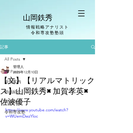
山岡鉄秀
情報戦略アナリスト
​令和専攻塾塾頭
記事
All Posts
管理人
All Posts
2025年12月10日
【文】【リアルマトリック
新刊案内
ス】山岡鉄秀×加賀孝英×
動画紹介
佐波優子
寄稿紹介
https://www.youtube.com/watch?
令和専攻塾
v=WUemDwzYloc