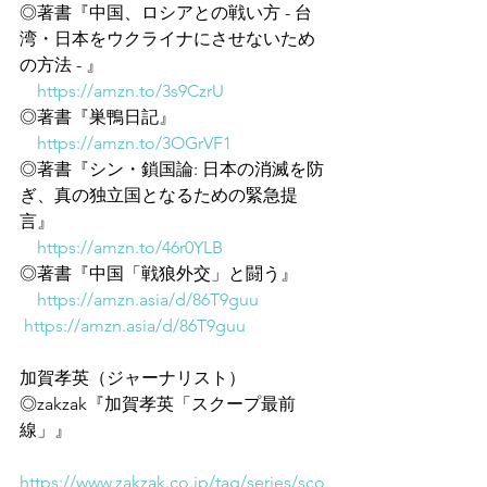
◎著書『中国、ロシアとの戦い方 - 台
湾・日本をウクライナにさせないため
の方法 - 』
https://amzn.to/3s9CzrU
◎著書『巣鴨日記』
https://amzn.to/3OGrVF1
◎著書『シン・鎖国論: 日本の消滅を防
ぎ、真の独立国となるための緊急提
言』
https://amzn.to/46r0YLB
◎著書『中国「戦狼外交」と闘う』
https://amzn.asia/d/86T9guu
https://amzn.asia/d/86T9guu
加賀孝英（ジャーナリスト）
◎zakzak『加賀孝英「スクープ最前
線」』
https://www.zakzak.co.jp/tag/series/sco