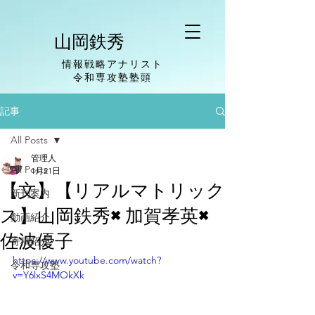
山岡鉄秀
情報戦略アナリスト
​令和専攻塾塾頭
記事
All Posts
管理人
All Posts
1月21日
【文】【リアルマトリック
新刊案内
ス】山岡鉄秀×加賀孝英×
動画紹介
佐波優子
寄稿紹介
https://www.youtube.com/watch?
令和専攻塾
v=Y6lxS4MOkXk