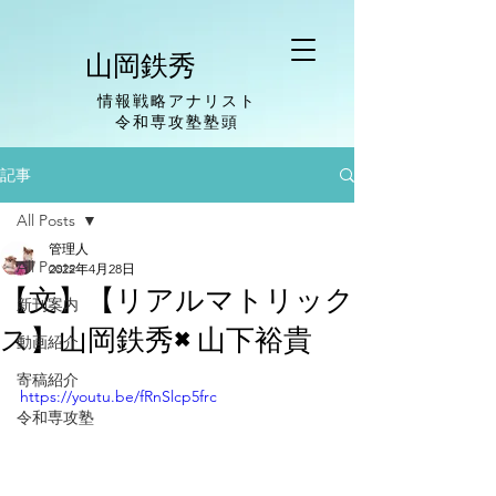
山岡鉄秀
情報戦略アナリスト
​令和専攻塾塾頭
記事
All Posts
管理人
All Posts
2022年4月28日
【文】【リアルマトリック
新刊案内
ス】山岡鉄秀×山下裕貴
動画紹介
寄稿紹介
https://youtu.be/fRnSlcp5frc
令和専攻塾