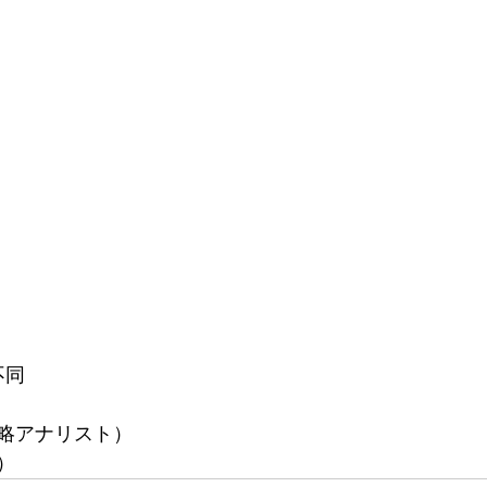
不同
略アナリスト）
）