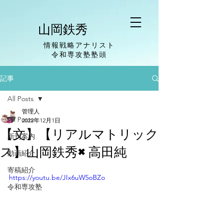
山岡鉄秀
情報戦略アナリスト
​令和専攻塾塾頭
記事
All Posts
管理人
All Posts
2022年12月1日
【文】【リアルマトリック
新刊案内
ス】山岡鉄秀×高田純
動画紹介
寄稿紹介
https://youtu.be/JIx6uW5oBZo
令和専攻塾