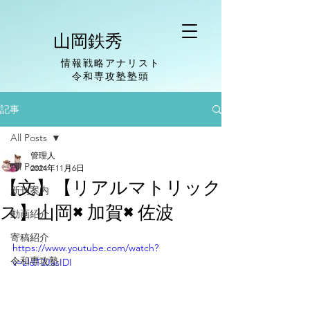
山岡鉄秀
情報戦略アナリスト
​令和専攻塾塾頭
記事
All Posts
管理人
All Posts
2024年11月6日
【文】【リアルマトリック
新刊案内
ス】山岡×加賀×佐波
動画紹介
寄稿紹介
https://www.youtube.com/watch?
令和専攻塾
v=zldT2JasIDI