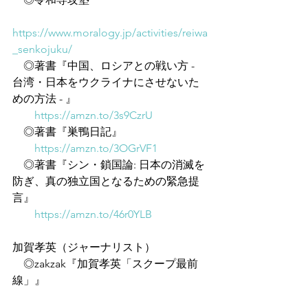
https://www.moralogy.jp/activities/reiwa
_senkojuku/
　◎著書『中国、ロシアとの戦い方 - 
台湾・日本をウクライナにさせないた
めの方法 - 』
https://amzn.to/3s9CzrU
　◎著書『巣鴨日記』
https://amzn.to/3OGrVF1
　◎著書『シン・鎖国論: 日本の消滅を
防ぎ、真の独立国となるための緊急提
言』
https://amzn.to/46r0YLB
加賀孝英（ジャーナリスト）
　◎zakzak『加賀孝英「スクープ最前
線」』