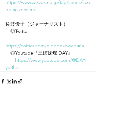
https://www.zakzak.co.jp/tag/series/sco
op-saizensen/
佐波優子（ジャーナリスト）
　◎Twitter
https://twitter.com/nipponkowabana
　◎Youtube『三姉妹燦 DAY』
https://www.youtube.com/@DAY-
yo3hs
すべて表示
最新記事