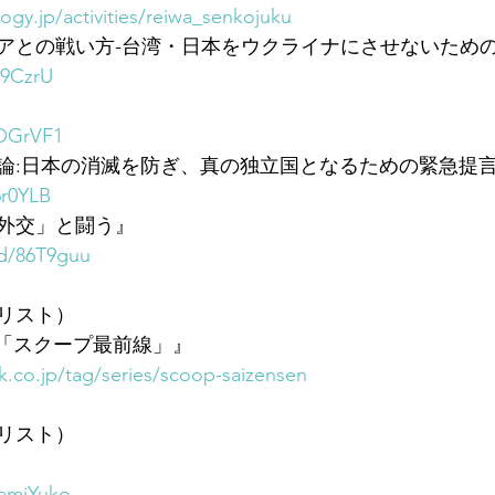
ogy.jp/activities/reiwa_senkojuku
アとの戦い方-台湾・日本をウクライナにさせないための
s9CzrU
3OGrVF1
論:日本の消滅を防ぎ、真の独立国となるための緊急提
6r0YLB
外交」と闘う』
/d/86T9guu
リスト）
孝英「スクープ最前線」』
k.co.jp/tag/series/scoop-saizensen
リスト）
namiYuko