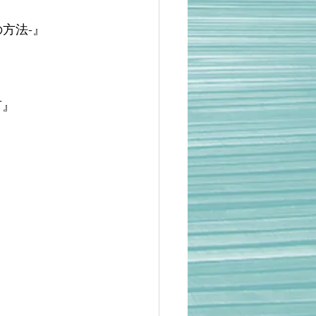
方法-』
言』