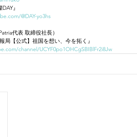
燦DAY』
ube.com/@DAY-yo3hs
tria代表 取締役社長）
tria情報局【公式】祖国を想い、今を拓く』
ube.com/channel/UCYF0po1OHCgSBIBlFr2i8Jw