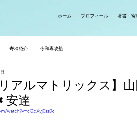
ホーム
プロフィール
著書・寄
寄稿紹介
令和専攻塾
1日
リアルマトリックス】山
×安達
com/watch?v=cGbXvj0sz0c