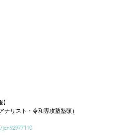
報】
アナリスト・令和専攻塾塾頭）
m/jcn92977110