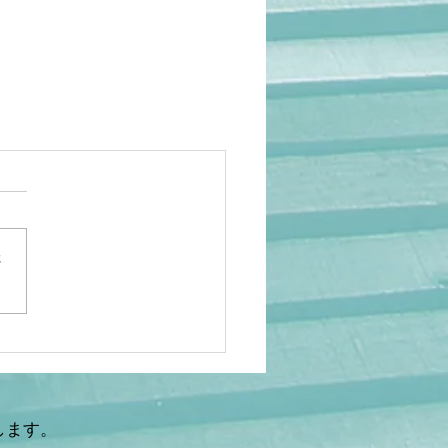
さ
します。