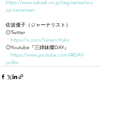
https://www.zakzak.co.jp/tag/series/sco
op-saizensen
佐波優子（ジャーナリスト）
◎Twitter
https://x.com/SanamiYuko
◎Youtube『三姉妹燦DAY』
https://www.youtube.com/@DAY-
yo3hs
すべて表示
最新記事