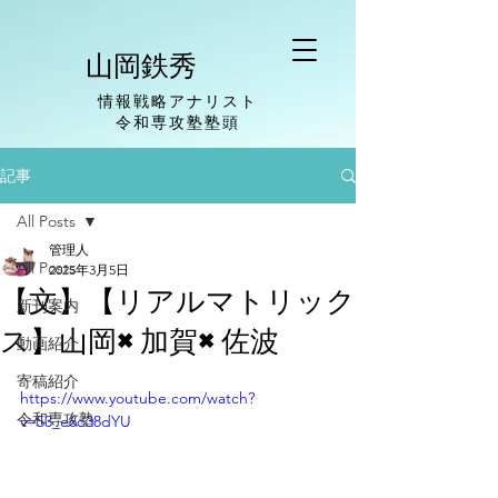
山岡鉄秀
情報戦略アナリスト
​令和専攻塾塾頭
記事
All Posts
管理人
All Posts
2025年3月5日
【文】【リアルマトリック
新刊案内
ス】山岡×加賀×佐波
動画紹介
寄稿紹介
https://www.youtube.com/watch?
令和専攻塾
v=53_e6o38dYU