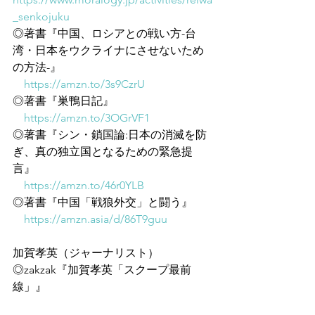
_senkojuku
◎著書『中国、ロシアとの戦い方-台
湾・日本をウクライナにさせないため
の方法-』
https://amzn.to/3s9CzrU
◎著書『巣鴨日記』
https://amzn.to/3OGrVF1
◎著書『シン・鎖国論:日本の消滅を防
ぎ、真の独立国となるための緊急提
言』
https://amzn.to/46r0YLB
◎著書『中国「戦狼外交」と闘う』
https://amzn.asia/d/86T9guu
加賀孝英（ジャーナリスト）
◎zakzak『加賀孝英「スクープ最前
線」』