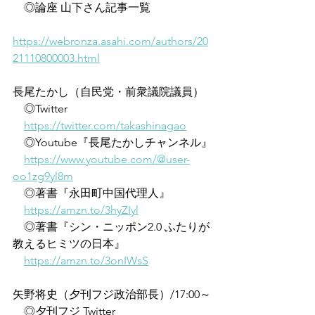
　◎論座 山下さん記事一覧
https://webronza.asahi.com/authors/20
21110800003.html
長尾たかし（自民党・前衆議院議員）
　◎Twitter
https://twitter.com/takashinagao
　◎Youtube『長尾たかしチャンネル』
https://www.youtube.com/@user-
oo1zg9yl8m
　◎著書『永田町中国代理人』
https://amzn.to/3hyZIyl
　◎著書『シン・ニッポン2.0 ふたりが
教えるヒミツの日本』
https://amzn.to/3onIWsS
矢野将史（夕刊フジ政治部長）/17:00～
　◎夕刊フジ Twitter