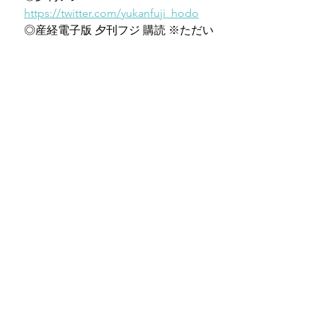
https://twitter.com/yukanfuji_hodo
　◎産経電子版 夕刊フジ 購読 ※ただい
まキャンペーン実施中
https://denshi.sankei.co.jp/application/
fuji.html
　◎Youtube『夕刊フジ編集局』
https://www.youtube.com/@yuukanfujik
oshiki
すべて表示
最新記事