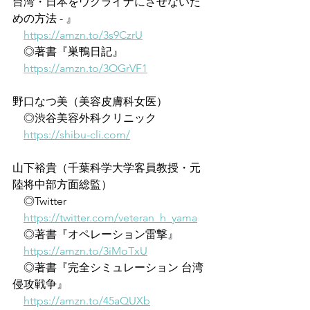
台湾・日本をウクライナにさせないた
めの方法 - 』
https://amzn.to/3s9CzrU
　◎著書『巣鴨日記』
https://amzn.to/3OGrVF1
野口なつ美（美容皮膚科女医）
　◎渋谷美容外科クリニック
https://shibu-cli.com/
山下裕貴（千葉科学大学客員教授・元
陸将中部方面総監）
　◎Twitter
https://twitter.com/veteran_h_yama
　◎著書『オペレーション雷撃』
https://amzn.to/3iMoTxU
　◎著書『完全シミュレーション 台湾
侵攻戦争』
https://amzn.to/45aQUXb