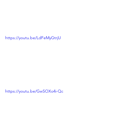
https://youtu.be/LdFeMyGtrjU
https://youtu.be/GwSOXo4i-Qc