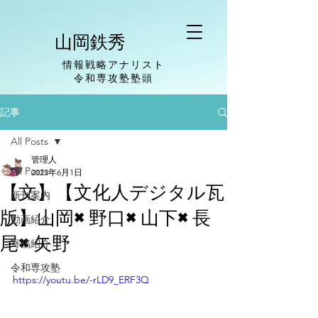
山岡鉄秀
情報戦略アナリスト
​令和専攻塾塾頭
記事
All Posts
管理人
All Posts
2023年6月1日
【文】【文化人デジタル瓦
新刊案内
版】山岡×野口×山下×長
動画紹介
尾×矢野
寄稿紹介
令和専攻塾
https://youtu.be/-rLD9_ERF3Q