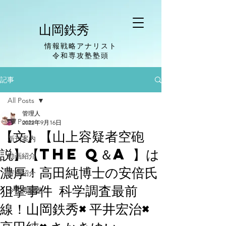
山岡鉄秀
情報戦略アナリスト
​令和専攻塾塾頭
記事
All Posts
管理人
All Posts
2022年9月16日
【文】【山上容疑者空砲
新刊案内
説】【The Q＆A 】は
動画紹介
濃厚！高田純博士の安倍氏
寄稿紹介
狙撃事件 科学調査最前
令和専攻塾
線！山岡鉄秀×平井宏治×