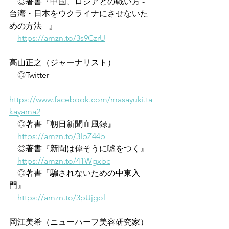
　◎著書『中国、ロシアとの戦い方 - 
台湾・日本をウクライナにさせないた
めの方法 - 』
https://amzn.to/3s9CzrU
高山正之（ジャーナリスト）
　◎Twitter
https://www.facebook.com/masayuki.ta
kayama2
　◎著書『朝日新聞血風録』
https://amzn.to/3IpZ44b
　◎著書『新聞は偉そうに噓をつく』
https://amzn.to/41Wgxbc
　◎著書『騙されないための中東入
門』
https://amzn.to/3pUjgol
岡江美希（ニューハーフ美容研究家）