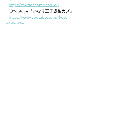
https://twitter.com/inari_oji
　◎Youtube『いなり王子坂梨カズ』
https://www.youtube.com/@user-
id4zi8pj3w
　◎ブログ『いなり王子の「いなりな
毎日」』
https://ameblo.jp/inari-oji/
　◎一般社団法人全日本いなり寿司協
会 HP
https://www.inarizushi.org/
　◎株式会社アントワーヌ HP
https://www.antoine.co.jp/
すべて表示
最新記事