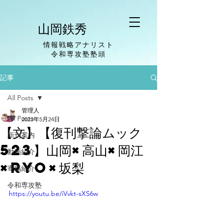
山岡鉄秀
情報戦略アナリスト
​令和専攻塾塾頭
記事
All Posts
管理人
All Posts
2023年5月24日
【文】【復刊撃論ムック
新刊案内
523】山岡×高山×岡江
動画紹介
×Ryo×坂梨
寄稿紹介
令和専攻塾
https://youtu.be/iVvkt-sXS6w