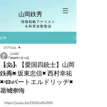
山岡鉄秀
情報戦略アナリスト
​令和専攻塾塾頭
記事
All Posts
jcn682
All Posts
2021年7月14日
【文】【愛国四銃士】山岡
新刊案内
鉄秀×坂東忠信×西村幸祐
動画紹介
×ロバートエルドリッヂ×
寄稿紹介
葛城奈海
令和専攻塾
https://youtu.be/OhDUxIhUAfQ