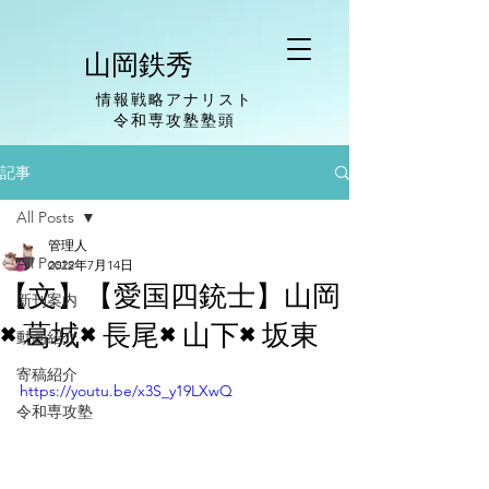
山岡鉄秀
情報戦略アナリスト
​令和専攻塾塾頭
記事
All Posts
管理人
All Posts
2022年7月14日
【文】【愛国四銃士】山岡
新刊案内
×葛城×長尾×山下×坂東
動画紹介
寄稿紹介
https://youtu.be/x3S_y19LXwQ
令和専攻塾