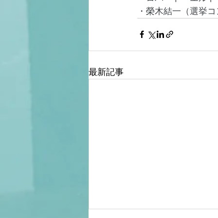
・榮木結一（選挙コ
最新記事