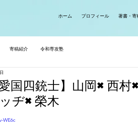
ホーム
プロフィール
著書・寄
寄稿紹介
令和専攻塾
1日
愛国四銃士】山岡×西村
ッヂ×榮木
cv-WE6c